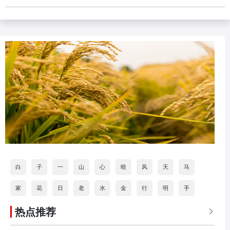
白
子
一
山
心
暗
风
天
马
家
花
日
老
水
金
行
明
手
热点推荐
道
打
海
按
石
分
火
乐
