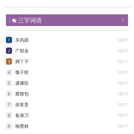
三字词语


1
10/17
东风路
2
10/17
广郁金
3
10/17
脚丫子
4
10/17
瓠子歌
5
10/17
逋播臣
6
10/17
窝脓包
7
10/17
坐富贵
8
10/17
备身刀
9
10/17
翰墨林