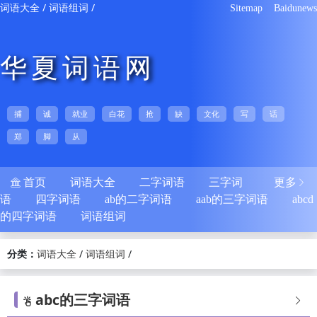
/
/
词语大全
词语组词
Sitemap
Baidunews
华夏词语网
捕
诚
就业
白花
抢
缺
文化
写
话
郑
脚
从
首页
词语大全
二字词语
三字词
更多


语
四字词语
ab的二字词语
aab的三字词语
abcd
的四字词语
词语组词
分类：
/
/
词语大全
词语组词
abc的三字词语

