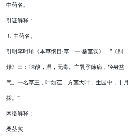
中药名。
引证解释：
⒈ 中药名。
引明李时珍《本草纲目·草十一·桑茎实》：“《别
録》曰：‘味酸，温，无毒。主乳孕餘病，轻身益
气。一名草王，叶如荏，方茎大叶，生园中，十月
採。’”
网络解释：
桑茎实