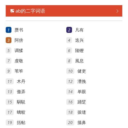
ab的二字词语


1
2
赝书
凡有
3
4
阿傍
迭兴
5
6
调猱
陵轣
7
8
虔敬
風息
9
10
苇笮
健吏
11
12
木丹
漕挽
13
14
傲弄
单眼
15
16
駧駾
踊躄
17
18
螭蛟
拔缝
19
20
括帖
搐鼻