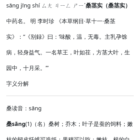
sāng jīng shí ㄙㄤ ㄐㄧㄥ ㄕㄧˊ
桑茎实（桑茎实）
中药名。 明 李时珍 《本草纲目·草十一·桑茎
实》：“《别録》曰：‘味酸，温，无毒。主乳孕馀
病，轻身益气。一名草王，叶如荏，方茎大叶，生
园中，十月采。’”
字义分解
桑
读音：sāng
桑sāng
(1)（名）桑树；乔木；叶子是蚕的饲料；嫩
枝的韧皮纤维可造纸；果穗可以吃；嫩枝、根的白