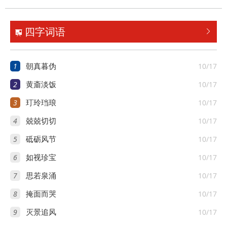
四字词语


1
10/17
朝真暮伪
2
10/17
黄齑淡饭
3
10/17
玎玲珰琅
4
10/17
兢兢切切
5
10/17
砥砺风节
6
10/17
如视珍宝
7
10/17
思若泉涌
8
10/17
掩面而哭
9
10/17
灭景追风