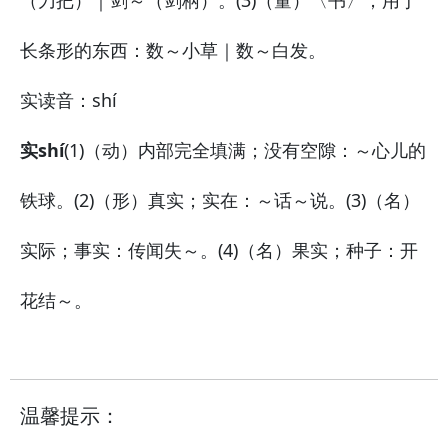
（刀把）｜剑～（剑柄）。
(3)（量）〈书〉；用于
长条形的东西：
数～小草｜数～白发。
实
读音：shí
实shí
(1)（动）内部完全填满；没有空隙：
～心儿的
铁球。
(2)（形）真实；实在：
～话～说。
(3)（名）
实际；事实：
传闻失～。
(4)（名）果实；种子：
开
花结～。
温馨提示：