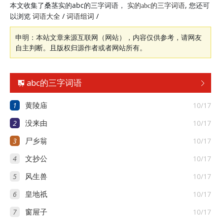
本文收集了桑茎实的abc的三字词语，
, 您还可
实的abc的三字词语
以浏览
/
/
词语大全
词语组词
申明：本站文章来源互联网（网站），内容仅供参考，请网友
自主判断。且版权归源作者或者网站所有。
abc的三字词语


1
10/17
黄陵庙
2
10/17
没来由
3
10/17
尸乡翁
4
10/17
文抄公
5
10/17
风生兽
6
10/17
皇地祇
7
10/17
窗屉子