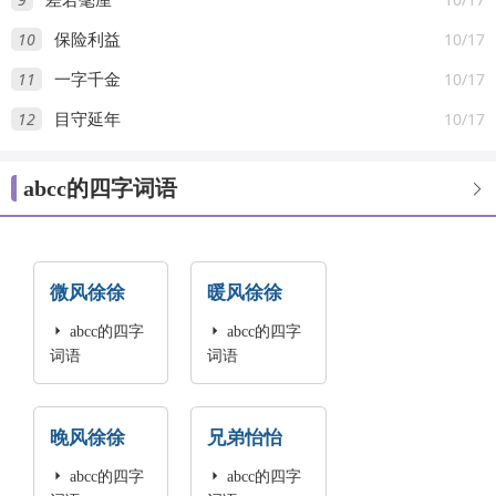
差若毫厘
10
10/17
保险利益
11
10/17
一字千金
12
10/17
目守延年
abcc的四字词语

微风徐徐
暖风徐徐

abcc的四字

abcc的四字
词语
词语
晚风徐徐
兄弟怡怡

abcc的四字

abcc的四字