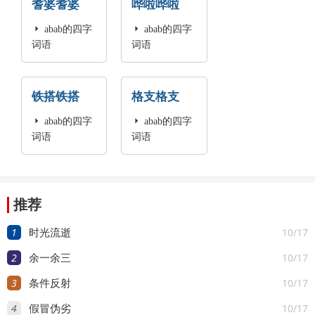
耆婆耆婆
哗啦哗啦

abab的四字

abab的四字
词语
词语
铁搭铁搭
格支格支

abab的四字

abab的四字
词语
词语
推荐
1
10/17
时光流逝
2
10/17
余一余三
3
10/17
条件反射
4
10/17
假冒伪劣