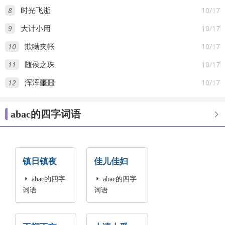
8
10/17
时光飞逝
9
10/17
大计小用
10
10/17
欺瞒夹帐
11
10/17
随侯之珠
12
10/17
浑浑噩噩
abac的四字词语

镇日镇夜
佳儿佳妇

abac的四字

abac的四字
词语
词语