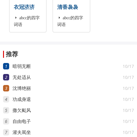
衣冠济济
清香袅袅

abcc的四字

abcc的四字
词语
词语
推荐
1
10/17
暗弱无断
2
10/17
无处适从
3
10/17
沈博绝丽
4
10/17
功成身退
5
10/17
撒欠颩风
6
10/17
自由电子
7
10/17
灌夫駡坐