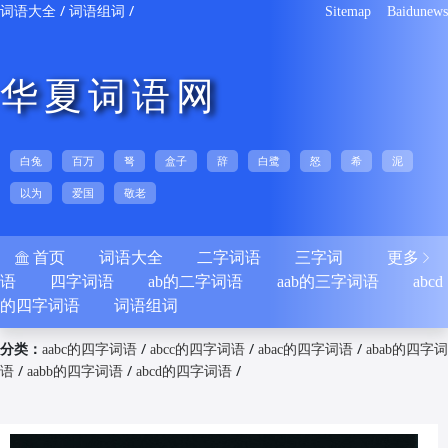
/
/
词语大全
词语组词
Sitemap
Baidunews
华夏词语网
白兔
百万
弩
盒子
辞
白鹭
怒
希
泥
以为
爱国
敬老
首页
词语大全
二字词语
三字词
更多


语
四字词语
ab的二字词语
aab的三字词语
abcd
的四字词语
词语组词
分类：
/
/
/
aabc的四字词语
abcc的四字词语
abac的四字词语
abab的四字词
/
/
/
语
aabb的四字词语
abcd的四字词语