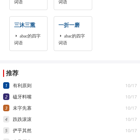
词语
词语
三沐三熏
一折一磨

abac的四字

abac的四字
词语
词语
推荐
1
10/17
有利原则
2
10/17
磕牙料嘴
3
10/17
未字先寡
4
10/17
跌跌滚滚
5
10/17
俨乎其然