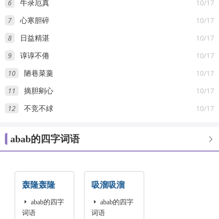
6
10/17
牛录厄真
7
10/17
心寒胆碎
8
10/17
日益精湛
9
10/17
谆谆不倦
10
10/17
陋巷菜羹
11
10/17
摘胆剜心
12
10/17
不竞不絿
abab的四字词语

轰隆轰隆
吸溜吸溜

abab的四字

abab的四字
词语
词语