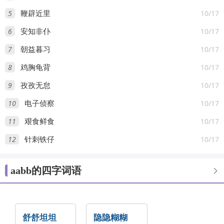
5
10/17
鞭辟近里
6
10/17
安知非仆
7
10/17
朝益暮习
8
10/17
鸡胸龟背
9
10/17
孜孜无怠
10
10/17
电子侦察
11
10/17
艰食鲜食
12
10/17
针刺铁仔
aabb的四字词语

舒舒坦坦
隐隐糊糊