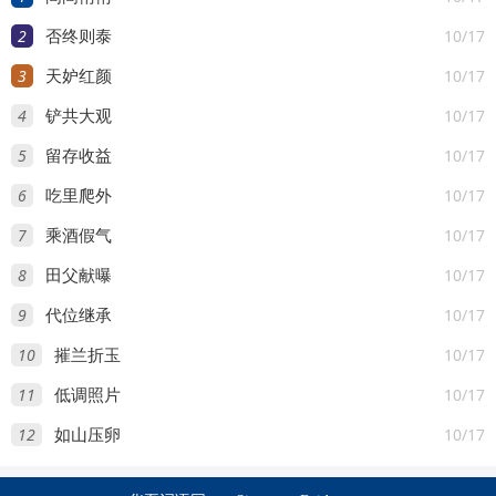
2
10/17
否终则泰
3
10/17
天妒红颜
4
10/17
铲共大观
5
10/17
留存收益
6
10/17
吃里爬外
7
10/17
乘酒假气
8
10/17
田父献曝
9
10/17
代位继承
10
10/17
摧兰折玉
11
10/17
低调照片
12
10/17
如山压卵