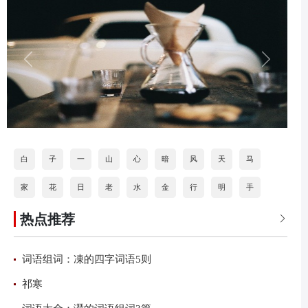
白
子
一
山
心
暗
风
天
马
家
花
日
老
水
金
行
明
手
热点推荐
道
打
海
按
石
分
火
乐

词语组词：凍的四字词语5则
祁寒