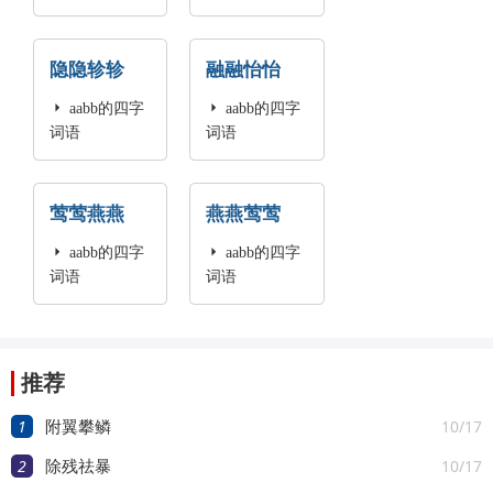
隐隐轸轸
融融怡怡

aabb的四字

aabb的四字
词语
词语
莺莺燕燕
燕燕莺莺

aabb的四字

aabb的四字
词语
词语
推荐
1
10/17
附翼攀鳞
2
10/17
除残祛暴