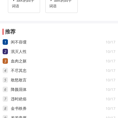

aabc的四字

aabc的四字
词语
词语
推荐
1
10/17
闲不容缓
2
10/17
泯灭人性
3
10/17
血肉之躯
4
10/17
不尽其忠
5
10/17
敢怒敢言
6
10/17
降颜屈体
7
10/17
违时絶俗
8
10/17
金书铁券
9
10/17