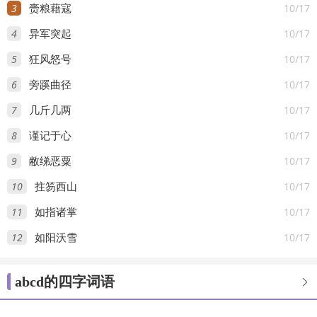
3
10/17
赍粮藉寇
4
10/17
异军突起
5
10/17
狂风怒号
6
10/17
旁蹊曲径
7
10/17
几斤几两
8
10/17
谨记于心
9
10/17
敝绨恶粟
10
10/17
拄笏西山
11
10/17
如指诸掌
12
10/17
如阳沃雪
abcd的四字词语
