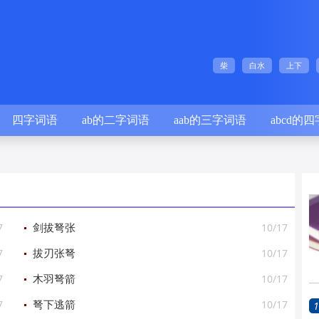
柴
白水
上下
四字词语
ab的二字词语
aab的三字词语
abcd的
7
10/17
剑拔弩张
7
10/17
拔刃张弩
7
10/17
木羽弩箭
7
10/17
弩下逃箭
1