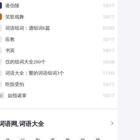
10/17
逄伯陵
10/17
笑歌戏舞
07/03
词语组词：迺组词6篇
10/17
应教
10/17
书筴
10/28
仪的组词大全200个
11/03
词语大全：響的词语组词3个
10/17
吃惊受怕
0
10/17
如指诸掌
词语网,词语大全
