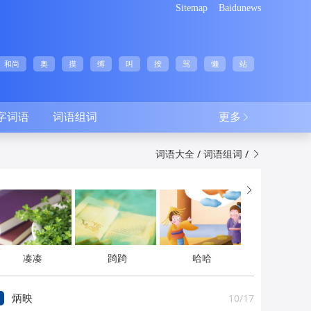
Sitemap
Baidunews
和尚
奥
摸
缚
叫
按
骂
懒
站
四字词语
词语组词
更多

/
/
词语大全
词语组词


凑凑
踦踦
哈哈
10/17
炳映