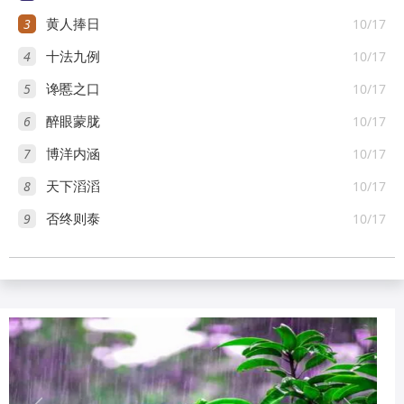
3
10/17
黄人捧日
4
10/17
十法九例
5
10/17
谗慝之口
6
10/17
醉眼蒙胧
7
10/17
博洋内涵
8
10/17
天下滔滔
9
10/17
否终则泰