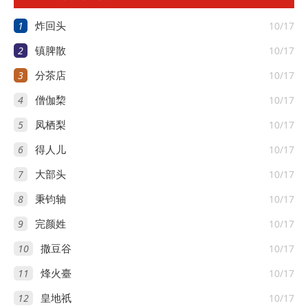
1
10/17
炸回头
2
10/17
镇脾散
3
10/17
分茶店
4
10/17
僧伽棃
5
10/17
凤栖梨
6
10/17
得人儿
7
10/17
大部头
8
10/17
秉钧轴
9
10/17
完颜姓
10
10/17
撒豆谷
11
10/17
烽火臺
12
10/17
皇地祇