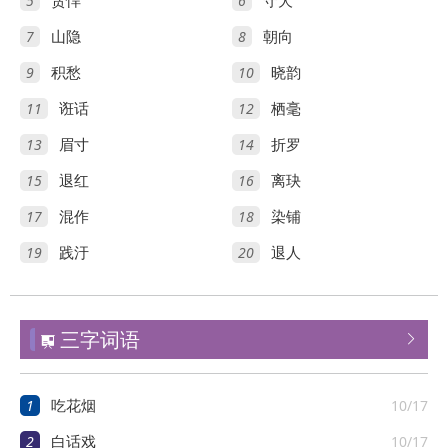
5
6
贪悍
守犬
7
8
山隐
朝向
9
10
积愁
晓韵
11
12
诳话
栖毫
13
14
眉寸
折罗
15
16
退红
离玦
17
18
混作
染铺
19
20
践汙
退人
三字词语


1
10/17
吃花烟
2
10/17
白话戏