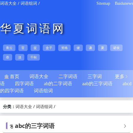
/
/
词语大全
词语组词
Sitemap
Baidunews
华夏词语网
青云
官
捉
盒子
资格
健
谦
夏
诸侯
恭
淡
千秋
首页
词语大全
二字词语
三字词
更多


语
四字词语
ab的二字词语
aab的三字词语
abcd
的四字词语
词语组词
分类：
/
/
词语大全
词语组词
abc的三字词语

