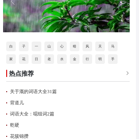
白
子
一
山
心
暗
风
天
马
家
花
日
老
水
金
行
明
手
热点推荐
道
打
海
按
石
分
火
乐

关于溉的词语大全31篇
背道儿
词语大全：噁组词2篇
乾硬
花簇锦攒