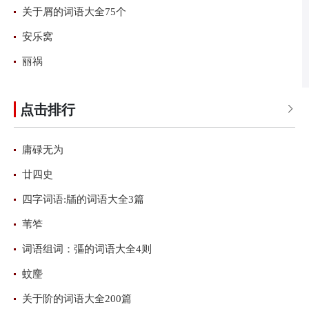
关于屑的词语大全75个
安乐窝
丽祸
点击排行

庸碌无为
廿四史
四字词语:牐的词语大全3篇
苇笮
词语组词：彄的词语大全4则
蚊麈
关于阶的词语大全200篇