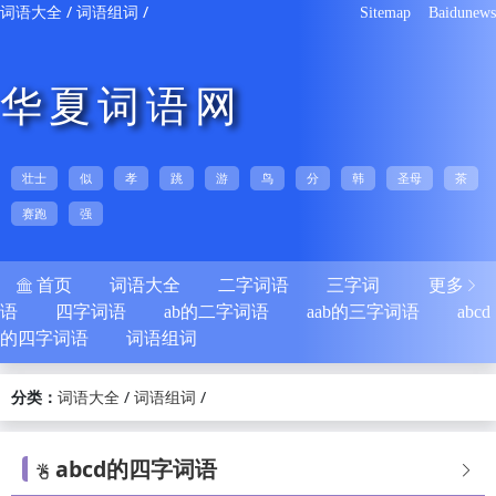
/
/
词语大全
词语组词
Sitemap
Baidunews
华夏词语网
壮士
似
孝
跳
游
鸟
分
韩
圣母
茶
赛跑
强
首页
词语大全
二字词语
三字词
更多


语
四字词语
ab的二字词语
aab的三字词语
abcd
的四字词语
词语组词
分类：
/
/
词语大全
词语组词
abcd的四字词语

