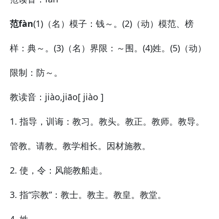
范fàn
(1)（名）模子：
钱～。
(2)（动）模范、榜
样：
典～。
(3)（名）界限：
～围。
(4)姓。(5)（动）
限制：
防～。
教
读音：jiào,jiāo
[ jiào ]
1. 指导，训诲：教习。教头。教正。教师。教导。
管教。请教。教学相长。因材施教。
2. 使，令：风能教船走。
3. 指“宗教”：教士。教主。教皇。教堂。