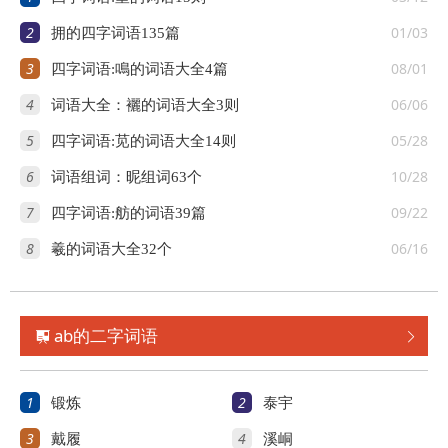
2
01/03
拥的四字词语135篇
3
08/01
四字词语:鳴的词语大全4篇
4
06/06
词语大全：襹的词语大全3则
5
05/28
四字词语:苋的词语大全14则
6
10/28
词语组词：昵组词63个
7
09/22
四字词语:舫的词语39篇
8
06/16
羲的词语大全32个
ab的二字词语


1
2
锻炼
泰宇
3
4
戴履
溪峒