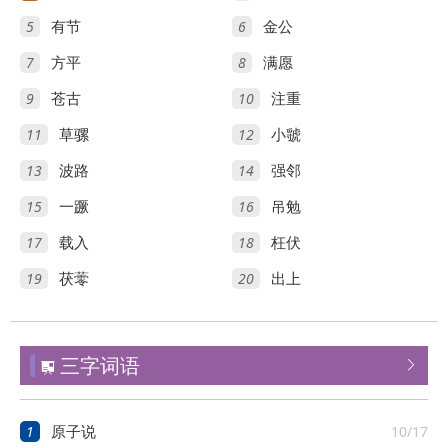
5
6
有节
金公
7
8
方平
满愿
9
10
苍古
注重
11
12
草骡
小虢
13
14
波路
强邻
15
16
一蹶
吊勉
17
18
载入
枉伏
19
20
茯蕶
出上
三字词语


1
10/17
原子说