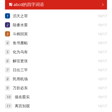
abcd的四字词语


1
10/17
滔天之罪
2
10/17
陆詟水栗
3
10/17
斗柄回寅
4
10/17
鱼书雁帖
5
10/17
化为乌有
6
10/17
解弦更张
7
10/17
日出三竿
8
10/17
民用机场
9
10/17
万折必东
10
10/17
循名覈实
11
10/17
离宫别观