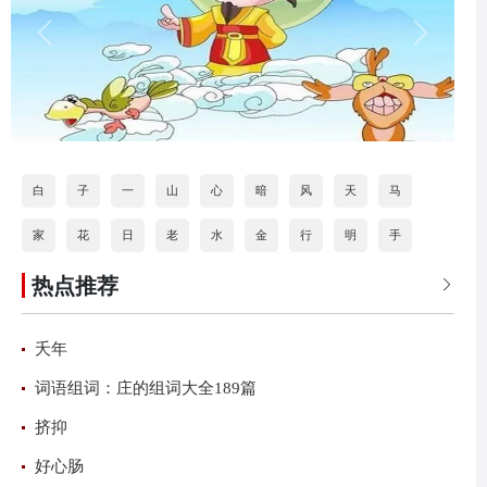
白
子
一
山
心
暗
风
天
马
家
花
日
老
水
金
行
明
手
热点推荐
道
打
海
按
石
分
火
乐

夭年
词语组词：庄的组词大全189篇
挤抑
好心肠