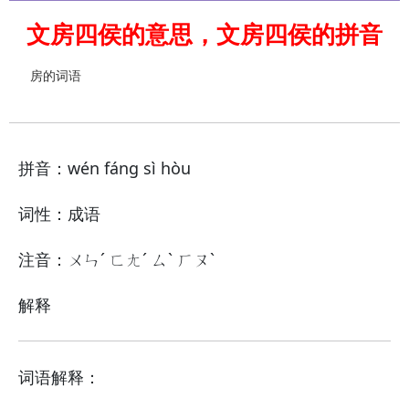
文房四侯的意思，文房四侯的拼音
房的词语
拼音：wén fáng sì hòu
词性：成语
注音：ㄨㄣˊ ㄈㄤˊ ㄙˋ ㄏㄡˋ
解释
词语解释：