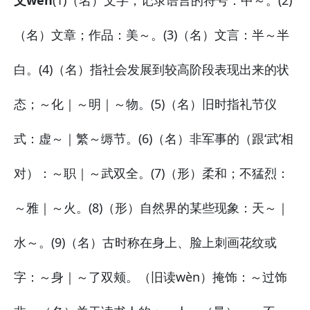
文wén
(1)（名）文字；记录语言的符号：中～。(2)
（名）文章；作品：美～。(3)（名）文言：半～半
白。(4)（名）指社会发展到较高阶段表现出来的状
态；～化｜～明｜～物。(5)（名）旧时指礼节仪
式：虚～｜繁～缛节。(6)（名）非军事的（跟‘武’相
对）：～职｜～武双全。(7)（形）柔和；不猛烈：
～雅｜～火。(8)（形）自然界的某些现象：天～｜
水～。(9)（名）古时称在身上、脸上刺画花纹或
字：～身｜～了双颊。（旧读wèn）掩饰：～过饰