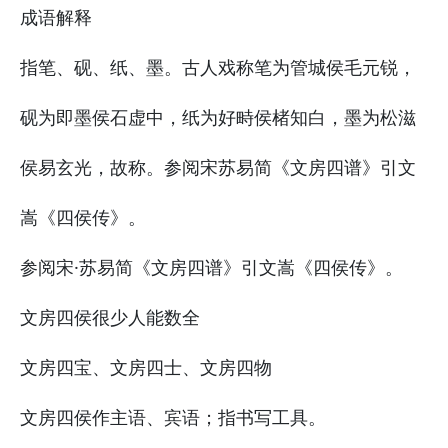
成语解释
指笔、砚、纸、墨。古人戏称笔为管城侯毛元锐，
砚为即墨侯石虚中，纸为好畤侯楮知白，墨为松滋
侯易玄光，故称。参阅宋苏易简《文房四谱》引文
嵩《四侯传》。
参阅宋·苏易简《文房四谱》引文嵩《四侯传》。
文房四侯很少人能数全
文房四宝、文房四士、文房四物
文房四侯作主语、宾语；指书写工具。