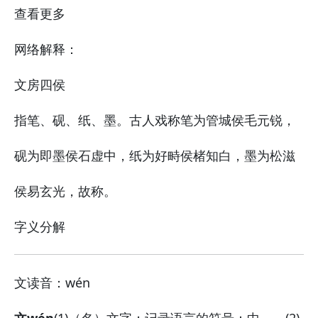
查看更多
网络解释：
文房四侯
指笔、砚、纸、墨。古人戏称笔为管城侯毛元锐，
砚为即墨侯石虚中，纸为好畤侯楮知白，墨为松滋
侯易玄光，故称。
字义分解
文
读音：wén