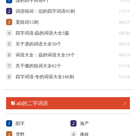
1
12/01
藷的四字词语8个
2
11/11
词语组词：侣的四字词语95则
3
04/27
茏组词15则
4
09/30
四字词语:鼖的词语大全3篇
5
06/16
关于凛的词语大全50个
6
04/10
词语大全：焱的词语大全19个
7
11/16
关于僵的组词大全62个
8
10/16
四字词语:专的词语大全186则
ab的二字词语


1
2
阳字
海产
3
4
雪野
倦政