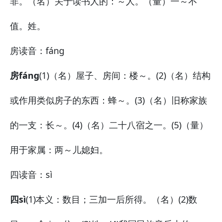
非。（名）关于读书人的：～人。（量）一～不
值。姓。
房
读音：fáng
房fáng
(1)（名）屋子、房间：
楼～。
(2)（名）结构
或作用类似房子的东西：
蜂～。
(3)（名）旧称家族
的一支：
长～。
(4)（名）二十八宿之一。(5)（量）
用于家属：
两～儿媳妇。
四
读音：sì
四sì
(1)本义：数目；三加一后所得。（名）(2)数