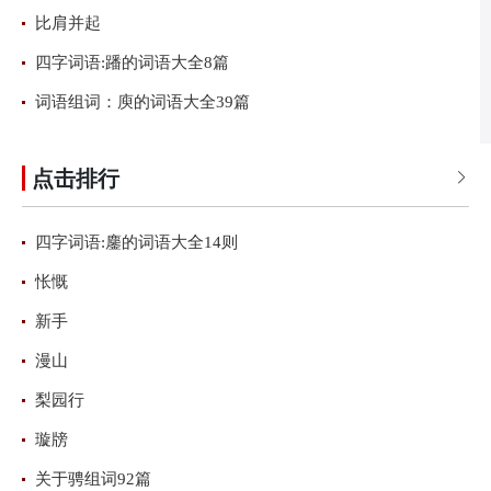
比肩并起
四字词语:蹯的词语大全8篇
词语组词：庾的词语大全39篇
点击排行

四字词语:鏖的词语大全14则
怅慨
新手
漫山
梨园行
璇牓
关于骋组词92篇