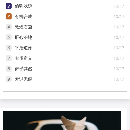
2
10/17
偷狗戏鸡
3
10/17
有机合成
4
10/17
敦煌石窟
5
10/17
肝心涂地
6
10/17
平治道涂
7
10/17
实质定义
8
10/17
俨乎其然
9
10/17
梦过无痕