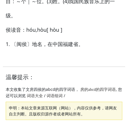
目：～个｜～位。(3)姓。(4)我国民族音乐上的一
级。
侯
读音：hóu,hòu
[ hòu ]
1. 〔闽侯〕地名，在中国福建省。
温馨提示：
本文收集了文房四侯的abcd的四字词语，
, 您
房的abcd的四字词语
还可以浏览
/
/
词语大全
词语组词
申明：本站文章来源互联网（网站），内容仅供参考，请网友
自主判断。且版权归源作者或者网站所有。