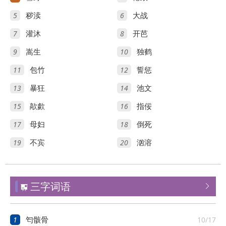
5
6
秽渎
大战
7
8
灌沐
开芭
9
10
嵩生
独鹤
11
12
包竹
誓惩
13
14
暴狂
池文
15
16
歊歔
指佞
17
18
母妇
倒死
19
20
不宾
汹溶
三字词语


1
10/17
匄骸骨