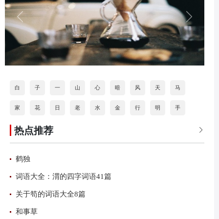
白
子
一
山
心
暗
风
天
马
家
花
日
老
水
金
行
明
手
热点推荐
道
打
海
按
石
分
火
乐

鹤独
词语大全：渭的四字词语41篇
关于笱的词语大全8篇
和事草