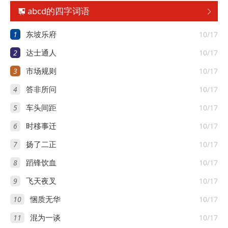
abcd的四字词语


1
10/17
东坡乐府
2
10/17
达士通人
3
10/17
市场规则
4
10/17
答非所问
5
10/17
车头间距
6
10/17
时移事迁
7
10/17
扬了二正
8
10/17
蹈锋饮血
9
10/17
飞天夜叉
10
10/17
悃质无华
11
10/17
混为一谈