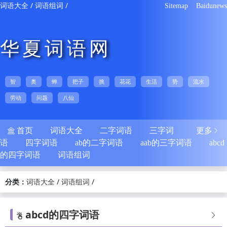
/
/
词语大全
词语组词
Sitemap
Baidunews
华夏词语网
智
奥
蝉
把子
挑
花花
生活
势
流水
劳动
问题
八仙
首页
词语大全
二字词语
三字词
更多


语
四字词语
ab的二字词语
aab的三字词语
abcd
的四字词语
词语组词
分类：
/
/
词语大全
词语组词
abcd的四字词语

