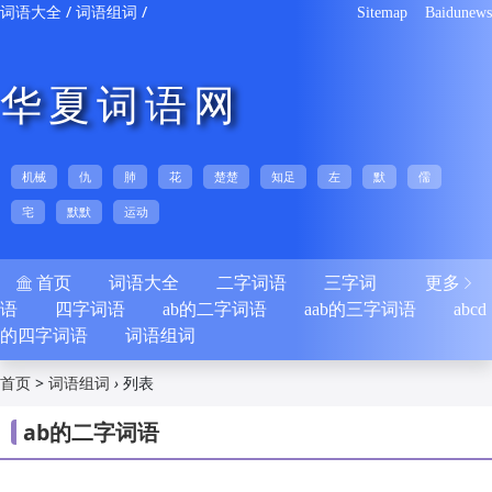
/
/
词语大全
词语组词
Sitemap
Baidunews
华夏词语网
机械
仇
肺
花
楚楚
知足
左
默
儒
宅
默默
运动
首页
词语大全
二字词语
三字词
更多


语
四字词语
ab的二字词语
aab的三字词语
abcd
的四字词语
词语组词
>
›
列表
首页
词语组词
ab的二字词语