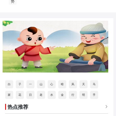
势
白
子
一
山
心
暗
风
天
马
家
花
日
老
水
金
行
明
手
热点推荐
道
打
海
按
石
分
火
乐
