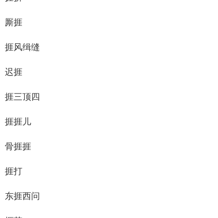
厮捱
捱风缉缝
迟捱
捱三顶四
捱捱儿
骨捱捱
捱打
东捱西问