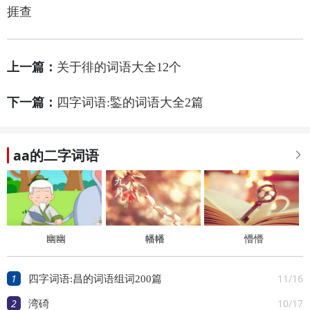
捱查
上一篇：
关于徘的词语大全12个
下一篇：
四字词语:鍳的词语大全2篇
aa的二字词语

幽幽
幡幡
懵懵
1
11/16
四字词语:昌的词语组词200篇
2
10/17
湾碕