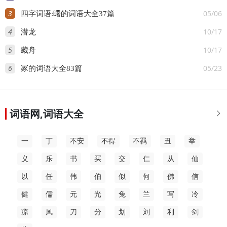
3
05/06
四字词语:曙的词语大全37篇
4
10/17
潜龙
5
10/17
藏舟
6
05/23
冢的词语大全83篇
词语网,词语大全

一
丁
不安
不得
不羁
丑
举
义
乐
书
买
交
仁
从
仙
以
任
伟
伯
似
何
佛
信
健
儒
元
光
兔
兰
写
冷
凉
凤
刀
分
划
刘
利
剑