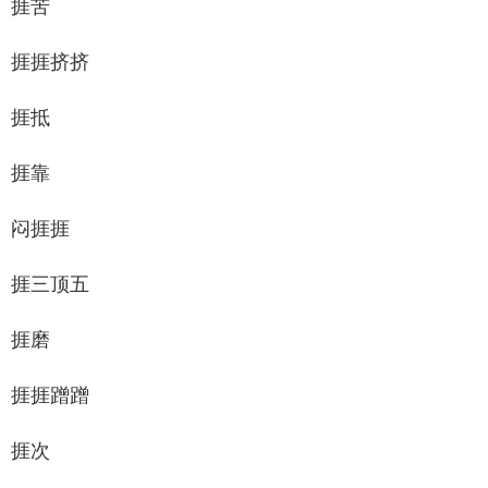
捱苦
捱捱挤挤
捱抵
捱靠
闷捱捱
捱三顶五
捱磨
捱捱蹭蹭
捱次