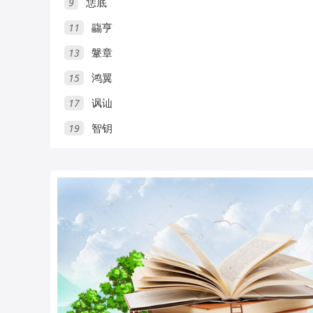
9
恁底
11
鬺亨
13
鞶章
15
鸿翼
17
讽讪
19
智钥