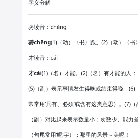
字义分解
骋
读音：chěng
骋chěng
(1)（动）〈书〉跑。(2)（动）〈
才
读音：cái
才cái
(1)（名）才能。(2)（名）有才能的人：
(5)（副）表示事情发生得晚或结束得晚。(
常常用‘只有、必须’或含有这类意思）。(7)
（副）对比起来表示数量小；次数少、能力差等
（句尾常用‘呢’字）：
那里的风景～美呢！