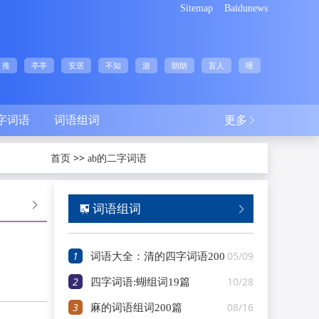
Sitemap
Baidunews
推
亭亭
安居
不知
游
朗朗
盲人
咂
四字词语
词语组词
更多

>>
首页
ab的二字词语

词语组词


1
05/09
词语大全：清的四字词语200
2
10/28
篇
四字词语:蝴组词19篇
3
08/16
麻的词语组词200篇