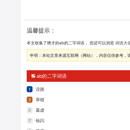
温馨提示：
本文收集了骋才的ab的二字词语， 您还可以浏览
词语大
申明：本站文章来源互联网（网站），内容仅供参考，
ab的二字词语

1
没路
3
举错
5
墓虚
7
铄闪