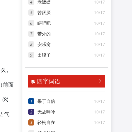
4
10/17
老嬷嬷
5
10/17
苦厌厌
6
10/17
瞎吧吧
7
10/17
带外的
8
10/17
安乐窝
9
10/17
出腹子
不久。
四字词语


（前面
8)
1
10/17
果于自信
2
10/17
无故呻吟
语气
3
10/17
轻松自在