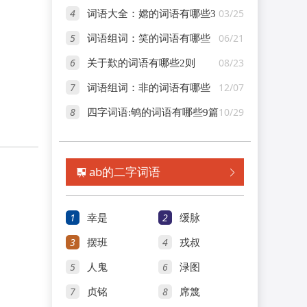
4
03/25
词语大全：嫦的词语有哪些3
5
06/21
个
词语组词：笑的词语有哪些
6
08/23
200个
关于歎的词语有哪些2则
7
12/07
词语组词：非的词语有哪些
8
10/29
200个
四字词语:鸲的词语有哪些9篇
ab的二字词语


1
2
幸是
缓脉
3
4
摆班
戎叔
5
6
人鬼
渌图
7
8
贞铭
席篾