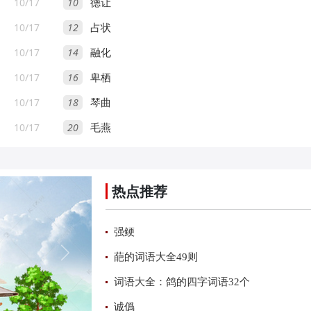
10/17
10
德让
10/17
12
占状
10/17
14
融化
10/17
16
卑栖
10/17
18
琴曲
10/17
20
毛燕
热点推荐
强鲠
葩的词语大全49则
词语大全：鸽的四字词语32个
诚僞