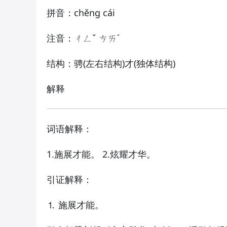
拼音：chěng cái
注音：ㄔㄥˇ ㄘㄞˊ
结构：骋(左右结构)才(独体结构)
解释
词语解释：
1.施展才能。 2.炫耀才华。
引证解释：
⒈ 施展才能。