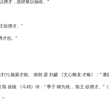
以骋才，故絶羣以锡命。”
王欲骋才。”
骋才也。”
骋才(1).施展才能。 南朝 梁 刘勰 《文心雕龙·才略》：“ 潘
 陈 徐陵 《斗鸡》诗：“ 季子 聊为戏， 陈王 欲骋才。”
”