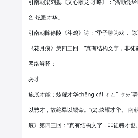
引南朝梁刘勰《文心雕龙·才略》：“潘勖凭经
⒉ 炫耀才华。
引南朝陈徐陵《斗鸡》诗：“季子聊为戏， 陈
《花月痕》第四三回：“真有结构文字，非徒
网络解释：
骋才
施展才能；炫耀才华chěng cái ㄔㄥˇ ㄘㄞˊ
以骋才，故绝羣以锡命。”(2).炫耀才华。 南朝
痕》第四三回：“真有结构文字，非徒骋才也。