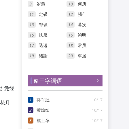
9
10
岁羡
何所
11
12
定磉
强仕
13
14
邹谈
幕次
15
16
扶服
鸿明
17
18
透递
常员
19
20
緒論
羣居
三字词语


勖 凭经
1
10/17
将军肚
《花月
2
10/17
黄灿灿
3
10/17
飨士卒