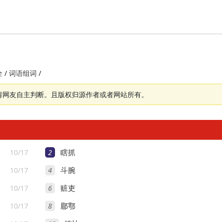
/
/
全
词语组词
请网友自主判断。且版权归源作者或者网站所有。
10/17
2
瞎抓
10/17
4
斗腕
10/17
6
赃吏
10/17
8
郿鄠