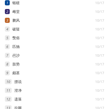
1
10/17
蛎槎
2
10/17
雌堂
3
10/17
鹏风
4
10/17
破疑
5
10/17
獘俗
6
10/17
匹驰
7
10/17
岜沙
8
10/17
肢势
9
10/17
颇甚
10
10/17
摽说
11
10/17
澄净
12
10/17
遗落
13
10/17
拉网