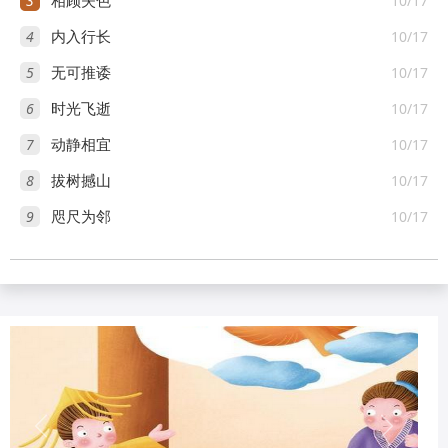
3
10/17
相顾失色
4
10/17
内入行长
5
10/17
无可推诿
6
10/17
时光飞逝
7
10/17
动静相宜
8
10/17
拔树撼山
9
10/17
咫尺为邻