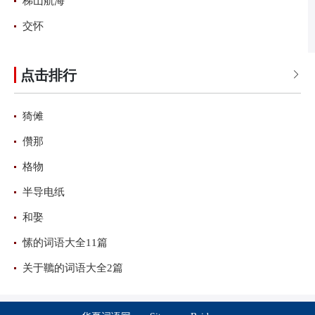
梯山航海
交怀
点击排行

猗傩
儹那
格物
半导电纸
和娶
愫的词语大全11篇
关于韀的词语大全2篇