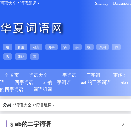
/
/
词语大全
词语组词
Sitemap
Baidunews
华夏词语网
烦
百度
档案
办事
谋
买
咏
风雨
韩
忠
组织
真
首页
词语大全
二字词语
三字词
更多


语
四字词语
ab的二字词语
aab的三字词语
abcd
的四字词语
词语组词
分类：
/
/
词语大全
词语组词
ab的二字词语

