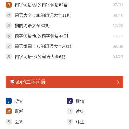
3
07/03
四字词语:剔的四字词语82篇
4
08/10
词语大全：絁的组词大全11则
5
10/20
搁的词语大全30则
6
10/17
四字词语:旬的四字词语44则
7
09/30
词语组词：八的词语大全200则
8
04/25
四字词语:喪的词语大全6篇
ab的二字词语


1
2
折骨
雠较
3
4
竈栏
教徒
5
6
医算
环生