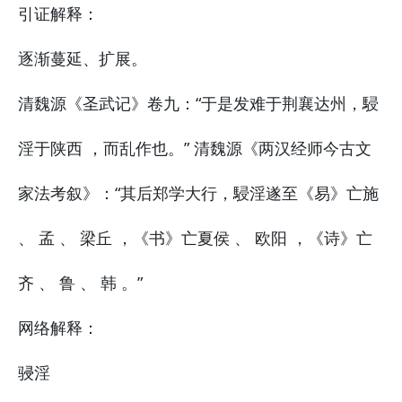
引证解释：
逐渐蔓延、扩展。
清魏源《圣武记》卷九：“于是发难于荆襄达州，駸
淫于陕西 ，而乱作也。” 清魏源《两汉经师今古文
家法考叙》：“其后郑学大行，駸淫遂至《易》亡施
、 孟 、 梁丘 ，《书》亡夏侯 、 欧阳 ，《诗》亡
齐 、 鲁 、 韩 。”
网络解释：
骎淫