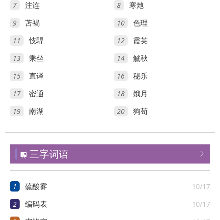
7
8
注连
寒灺
9
10
苫褐
色理
11
12
忮駻
霞英
13
14
乘坐
觥秋
15
16
直译
秘乐
17
18
密通
娥月
19
20
南湖
狗苟
三字词语


1
10/17
硫酸雾
2
10/17
编码表