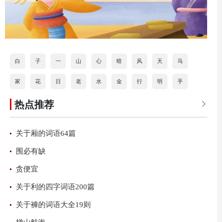
白
子
一
山
心
暗
风
天
马
家
花
日
老
水
金
行
明
手
热点推荐
道
打
海
按
石
分
火
乐

关于厢的词语64篇
围必有缺
贪便宜
关于利的四字词语200篇
关于褲的词语大全19则