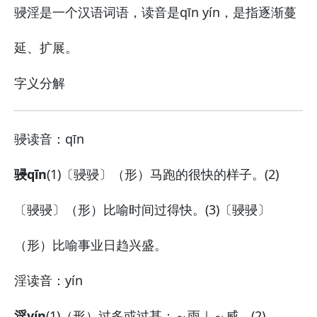
骎淫是一个汉语词语，读音是qīn yín，是指逐渐蔓
延、扩展。
字义分解
骎
读音：qīn
骎qīn
(1)〔骎骎〕（形）马跑的很快的样子。(2)
〔骎骎〕（形）比喻时间过得快。(3)〔骎骎〕
（形）比喻事业日趋兴盛。
淫
读音：yín
淫yín
(1)（形）过多或过甚：
～雨｜～威。
(2)