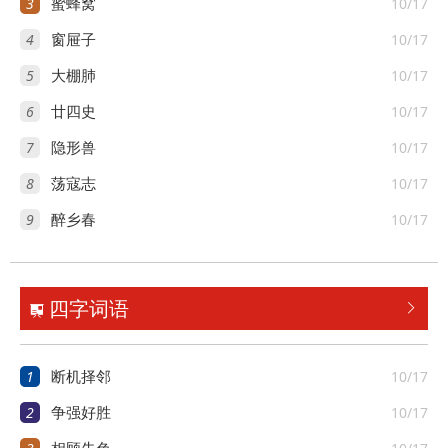
3
10/17
蜜蜂窝
4
10/17
窗屉子
5
10/17
大棚肺
6
10/17
廿四史
7
10/17
隐形兽
8
10/17
荡寇志
9
10/17
醉乡春
四字词语


1
10/17
断机择邻
2
10/17
争强好胜