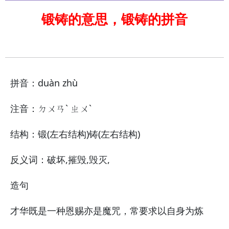
锻铸的意思，锻铸的拼音
拼音：duàn zhù
注音：ㄉㄨㄢˋ ㄓㄨˋ
结构：锻(左右结构)铸(左右结构)
反义词：破坏,摧毁,毁灭,
造句
才华既是一种恩赐亦是魔咒，常要求以自身为炼