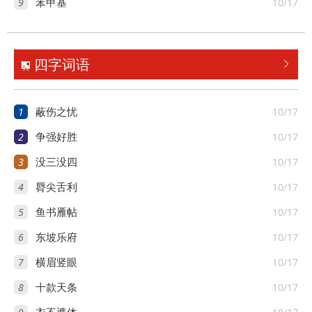
9
10/17
苯甲基
四字词语


1
10/17
蔽伤之忧
2
10/17
争强好胜
3
10/17
没三没四
4
10/17
脣尖舌利
5
10/17
鱼书雁帖
6
10/17
东坡乐府
7
10/17
横眉竖眼
8
10/17
十款天条