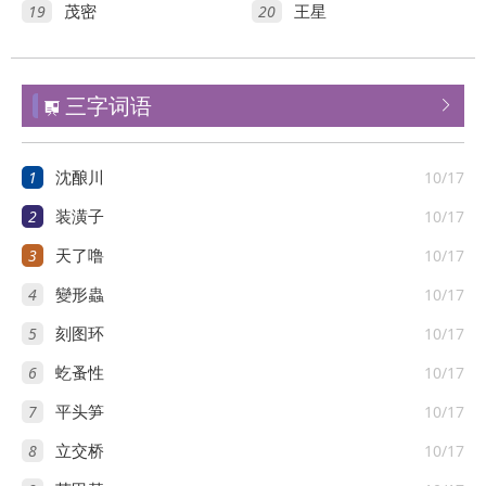
19
20
茂密
王星
三字词语


1
10/17
沈酿川
2
10/17
装潢子
3
10/17
天了噜
4
10/17
變形蟲
5
10/17
刻图环
6
10/17
虼蚤性
7
10/17
平头笋
8
10/17
立交桥