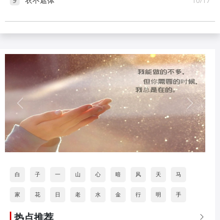
9
10/17
衣不遮体
白
子
一
山
心
暗
风
天
马
家
花
日
老
水
金
行
明
手
热点推荐
道
打
海
按
石
分
火
乐
