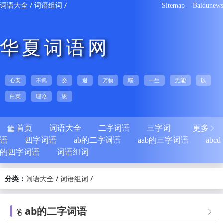
/
/
词语大全
词语组词
Sitemap
Baidunews
华夏词语网
心安
不羁
交
退
万物
嚼
一生
无能
以
白菜
理论
恩
首页
词语大全
二字词语
三字词
更多


语
四字词语
ab的二字词语
aab的三字词语
abcd
的四字词语
词语组词
分类：
/
/
词语大全
词语组词
ab的二字词语

