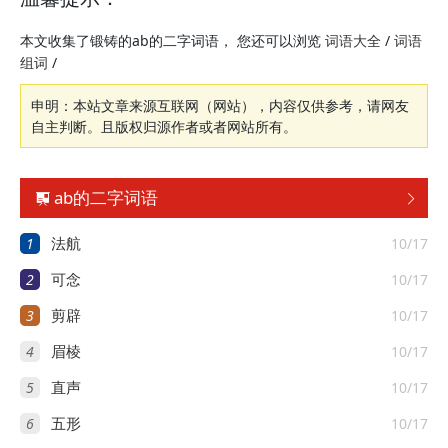
本文收集了锻铸的ab的二字词语， 您还可以浏览
/
词语大全
词语
/
组词
申明：本站文章来源互联网（网站），内容仅供参考，请网友
自主判断。且版权归源作者或者网站所有。
ab的二字词语


1
10/17
法航
2
10/17
可念
3
10/17
剪辟
4
10/17
眉棱
5
10/17
直声
6
10/17
五形