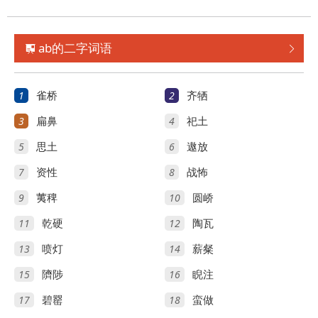
ab的二字词语


1
2
雀桥
齐牺
3
4
扁鼻
祀土
5
6
思土
遨放
7
8
资性
战怖
9
10
荑稗
圆峤
11
12
乾硬
陶瓦
13
14
喷灯
薪粲
15
16
隮陟
睨注
17
18
碧罂
蛮做