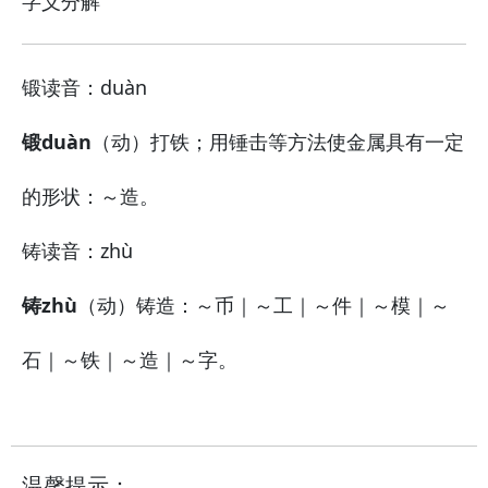
字义分解
锻
读音：duàn
锻duàn
（动）打铁；用锤击等方法使金属具有一定
的形状：
～造。
铸
读音：zhù
铸zhù
（动）铸造：
～币｜～工｜～件｜～模｜～
石｜～铁｜～造｜～字。
温馨提示：