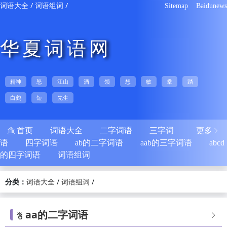
/
/
词语大全
词语组词
Sitemap
Baidunews
华夏词语网
精神
怒
江山
酒
领
想
敏
拳
踏
白鹤
短
先生
首页
词语大全
二字词语
三字词
更多


语
四字词语
ab的二字词语
aab的三字词语
abcd
的四字词语
词语组词
分类：
/
/
词语大全
词语组词
aa的二字词语

