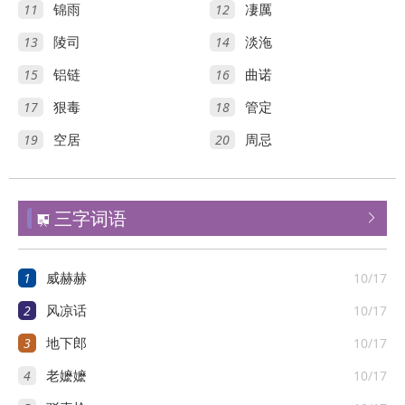
11
12
锦雨
凄厲
13
14
陵司
淡沲
15
16
铝链
曲诺
17
18
狠毒
管定
19
20
空居
周忌
三字词语


1
10/17
威赫赫
2
10/17
风凉话
3
10/17
地下郎
4
10/17
老嬷嬷