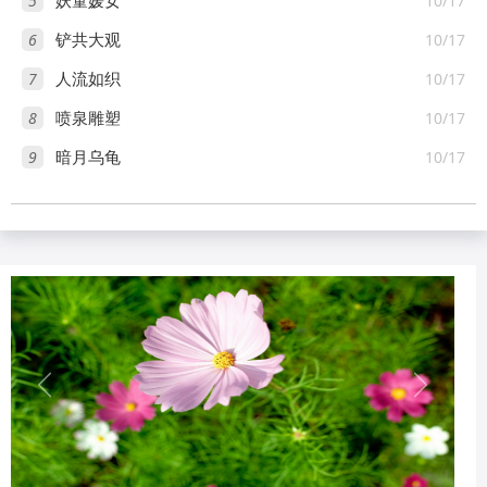
5
10/17
妖童媛女
6
10/17
铲共大观
7
10/17
人流如织
8
10/17
喷泉雕塑
9
10/17
暗月乌龟