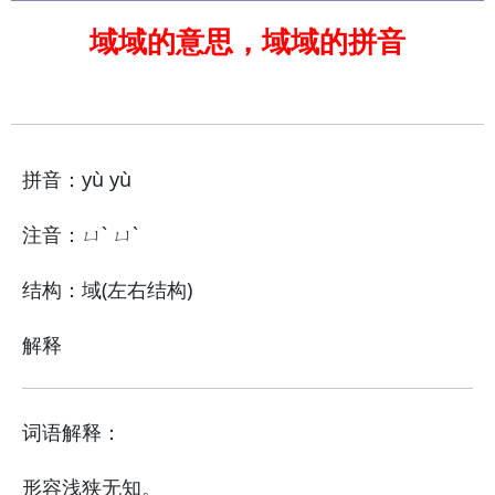
域域的意思，域域的拼音
拼音：yù yù
注音：ㄩˋ ㄩˋ
结构：域(左右结构)
解释
词语解释：
形容浅狭无知。