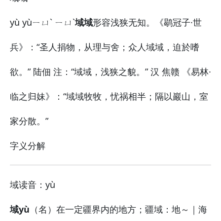
yù yùㄧㄩˋ ㄧㄩˋ
域域
形容浅狭无知。《鹖冠子·世
兵》：“圣人捐物，从理与舍；众人域域，迫於嗜
欲。” 陆佃 注：“域域，浅狭之貌。” 汉 焦赣 《易林·
临之归妹》：“域域牧牧，忧祸相半；隔以巖山，室
家分散。”
字义分解
域
读音：yù
域yù
（名）在一定疆界内的地方；疆域：
地～｜海