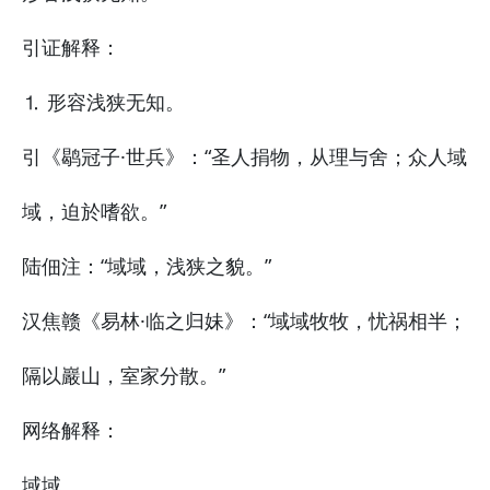
引证解释：
⒈ 形容浅狭无知。
引《鹖冠子·世兵》：“圣人捐物，从理与舍；众人域
域，迫於嗜欲。”
陆佃注：“域域，浅狭之貌。”
汉焦赣《易林·临之归妹》：“域域牧牧，忧祸相半；
隔以巖山，室家分散。”
网络解释：
域域