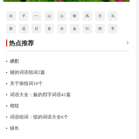
白
子
一
山
心
暗
风
天
马
家
花
日
老
水
金
行
明
手
热点推荐
道
打
海
按
石
分
火
乐

碘酊
罎的词语组词2篇
关于痤组词10个
词语大全：躲的四字词语41篇
褶纹
词语组词：惦的词语大全6个
镇长