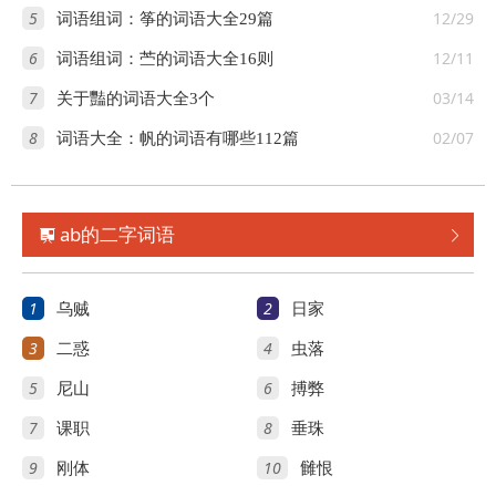
5
12/29
词语组词：筝的词语大全29篇
6
12/11
词语组词：苎的词语大全16则
7
03/14
关于豔的词语大全3个
8
02/07
词语大全：帆的词语有哪些112篇
ab的二字词语


1
2
乌贼
日家
3
4
二惑
虫落
5
6
尼山
搏弊
7
8
课职
垂珠
9
10
刚体
雠恨