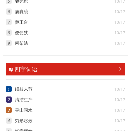
5
10/17
驳壳枪
6
10/17
鹿麑裘
7
10/17
楚王台
8
10/17
使促狭
9
10/17
闲架法
四字词语


1
10/17
细枝末节
2
10/17
清洁生产
3
10/17
寻山问水
4
10/17
穷形尽致