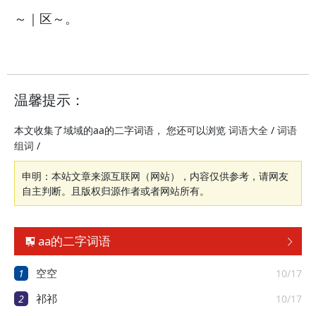
～｜区～。
温馨提示：
本文收集了域域的aa的二字词语， 您还可以浏览
/
词语大全
词语
/
组词
申明：本站文章来源互联网（网站），内容仅供参考，请网友
自主判断。且版权归源作者或者网站所有。
aa的二字词语


1
10/17
空空
2
10/17
祁祁