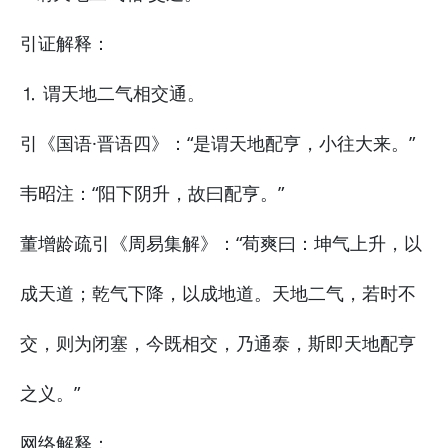
引证解释：
⒈ 谓天地二气相交通。
引《国语·晋语四》：“是谓天地配亨，小往大来。”
韦昭注：“阳下阴升，故曰配亨。”
董增龄疏引《周易集解》：“荀爽曰：坤气上升，以
成天道；乾气下降，以成地道。天地二气，若时不
交，则为闭塞，今既相交，乃通泰，斯即天地配亨
之义。”
网络解释：