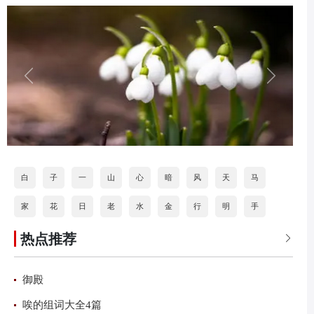
白
子
一
山
心
暗
风
天
马
家
花
日
老
水
金
行
明
手
热点推荐
道
打
海
按
石
分
火
乐

御殿
唉的组词大全4篇