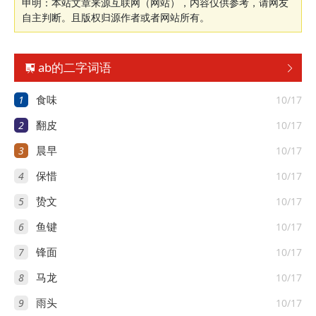
申明：本站文章来源互联网（网站），内容仅供参考，请网友
自主判断。且版权归源作者或者网站所有。
ab的二字词语


1
10/17
食味
2
10/17
翻皮
3
10/17
晨早
4
10/17
保惜
5
10/17
贽文
6
10/17
鱼键
7
10/17
锋面
8
10/17
马龙
9
10/17
雨头