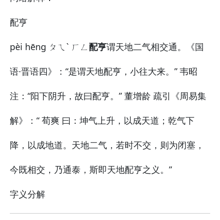
配亨
pèi hēng ㄆㄟˋ ㄏㄥ
配亨
谓天地二气相交通。《国
语·晋语四》：“是谓天地配亨，小往大来。” 韦昭
注：“阳下阴升，故曰配亨。” 董增龄 疏引《周易集
解》：“ 荀爽 曰：坤气上升，以成天道；乾气下
降，以成地道。天地二气，若时不交，则为闭塞，
今既相交，乃通泰，斯即天地配亨之义。”
字义分解