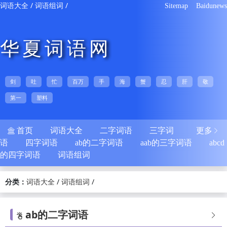
/
/
词语大全
词语组词
Sitemap
Baidunews
华夏词语网
剑
吐
忙
百万
手
海
蟹
忍
肝
敬
第一
塑料
首页
词语大全
二字词语
三字词
更多


语
四字词语
ab的二字词语
aab的三字词语
abcd
的四字词语
词语组词
分类：
/
/
词语大全
词语组词
ab的二字词语

