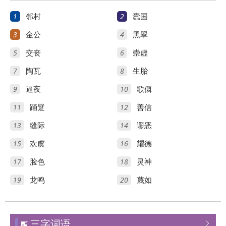
1
2
邻村
蠹国
3
4
金公
黑翠
5
6
交丧
崇虚
7
8
陶瓦
生胎
9
10
逼夜
歌儛
11
12
踊躄
善信
13
14
缝际
谬恶
15
16
欢虞
耀德
17
18
脸色
灵神
19
20
龙鸣
蔑如
三字词语

