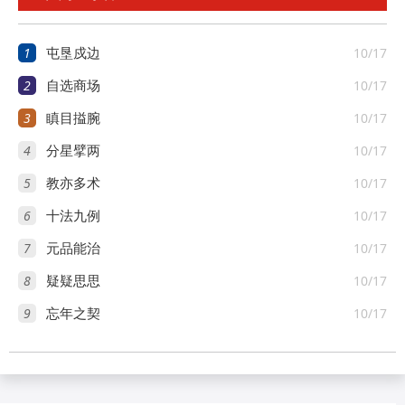
1
10/17
屯垦戍边
2
10/17
自选商场
3
10/17
瞋目搤腕
4
10/17
分星擘两
5
10/17
教亦多术
6
10/17
十法九例
7
10/17
元品能治
8
10/17
疑疑思思
9
10/17
忘年之契