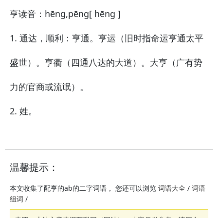
亨
读音：hēng,pēng
[ hēng ]
1. 通达，顺利：亨通。亨运（旧时指命运亨通太平
盛世）。亨衢（四通八达的大道）。大亨（广有势
力的官商或流氓）。
2. 姓。
温馨提示：
本文收集了配亨的ab的二字词语， 您还可以浏览
/
词语大全
词语
/
组词