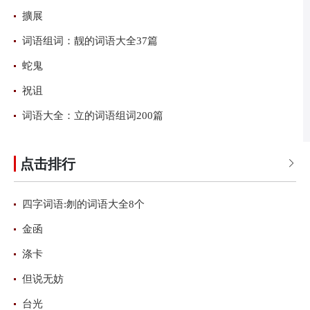
擴展
词语组词：靓的词语大全37篇
蛇鬼
祝诅
词语大全：立的词语组词200篇
点击排行

四字词语:刎的词语大全8个
金函
涤卡
但说无妨
台光