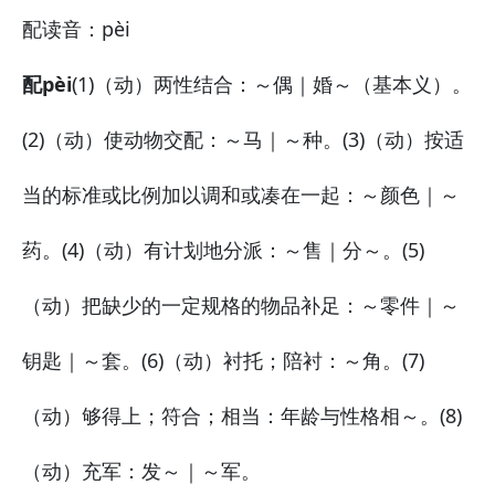
配
读音：pèi
配pèi
(1)（动）两性结合：
～偶｜婚～（基本义）。
(2)（动）使动物交配：
～马｜～种。
(3)（动）按适
当的标准或比例加以调和或凑在一起：
～颜色｜～
药。
(4)（动）有计划地分派：
～售｜分～。
(5)
（动）把缺少的一定规格的物品补足：
～零件｜～
钥匙｜～套。
(6)（动）衬托；陪衬：
～角。
(7)
（动）够得上；符合；相当：
年龄与性格相～。
(8)
（动）充军：
发～｜～军。