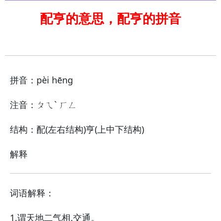
配亨的意思，配亨的拼音
拼音：pèi hēng
注音：ㄆㄟˋ ㄏㄥ
结构：配(左右结构)亨(上中下结构)
解释
词语解释：
1.谓天地二气相.交通。