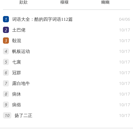
欬欬
穰穰
幽幽
1
04/06
词语大全：酷的四字词语112篇
2
10/17
土巴佬
3
10/17
殽混
4
10/17
帆板运动
5
10/17
七襄
6
10/17
冠群
7
10/17
露白地牛
8
10/17
病休
9
10/17
病俗
10
10/17
扬了二正