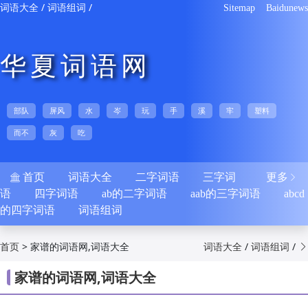
/
/
词语大全
词语组词
Sitemap
Baidunews
华夏词语网
部队
屏风
水
岑
玩
手
溪
牢
塑料
而不
灰
吃
首页
词语大全
二字词语
三字词
更多


语
四字词语
ab的二字词语
aab的三字词语
abcd
的四字词语
词语组词
>
家谱的词语网,词语大全
/
/
首页
词语大全
词语组词

家谱的词语网,词语大全