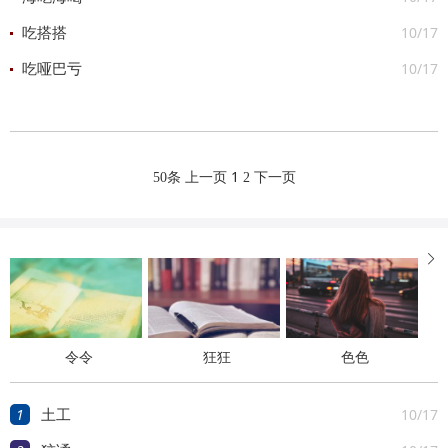
10/17
吃搭搭
10/17
吃哑巴亏
1
50条
上一页
2
下一页

令令
狂狂
色色
1
10/17
土工