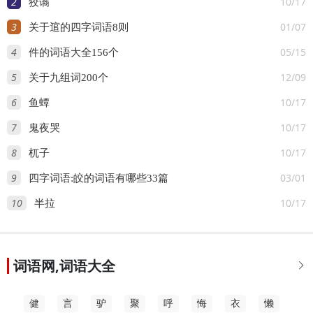
2
10/17
狡谲
3
01/07
关于逭的四字词语8则
4
05/15
件的词语大全156个
5
12/09
关于九组词200个
6
10/17
鱼蟫
7
10/17
鬼夜哭
8
10/17
杌子
9
03/01
四字词语:皎的词语有哪些33篇
10
10/17
半拉
词语网,词语大全

健
言
驴
聚
呼
悔
衣
懒