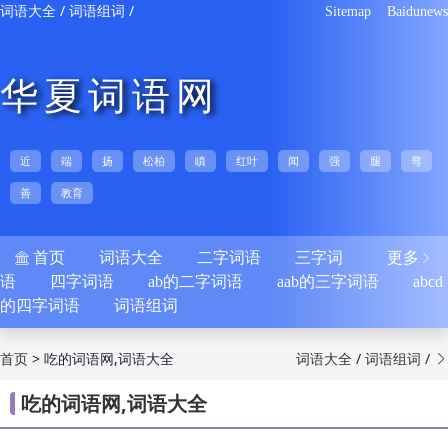
/
/
词语大全
词语组词
Sitemap
Baidunews
华夏词语网
近
端
扬
松柏
瞋
红叶
闻
强
腿
弯
善
教育
首页
词语大全
二字词语
三字词
更多


语
四字词语
ab的二字词语
aab的三字词语
abcd
的四字词语
词语组词
>
吃的词语网,词语大全
/
/
首页
词语大全
词语组词

吃的词语网,词语大全