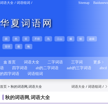
/
/
词语大全
词语组词
Sitemap
Baidunews
华夏词语网
困
色
笑
不得
鸟
江山
腿
烦
超级
安详
瘦
悔
首页
词语大全
二字词语
三字词
更多


语
四字词语
ab的二字词语
aab的三字词语
abcd
的四字词语
词语组词
>
秋的词语网,词语大全
/
/
首页
词语大全
词语组词

秋的词语网,词语大全