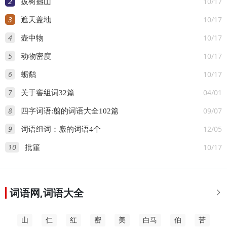
2
10/17
拔树撼山
3
10/17
遮天盖地
4
10/17
壶中物
5
10/17
动物密度
6
10/17
蛎鹬
7
04/01
关于窖组词32篇
8
09/07
四字词语:翦的词语大全102篇
9
12/05
词语组词：廒的词语4个
10
10/17
批箠
词语网,词语大全

山
仁
红
密
美
白马
伯
苦