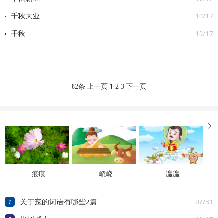
10/17
千秋大业
10/17
千秋
1
82条
上一页
2
3
下一页

痕痕
峣峣
瀛瀛
1
07/31
关于宼的词语有哪些2篇