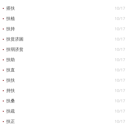
10/17
搭扶
10/17
扶植
10/17
扶持
10/17
扶贫济困
10/17
扶弱济贫
10/17
扶助
10/17
扶直
10/17
扶扶
10/17
持扶
10/17
扶桑
10/17
扶疏
10/17
扶正